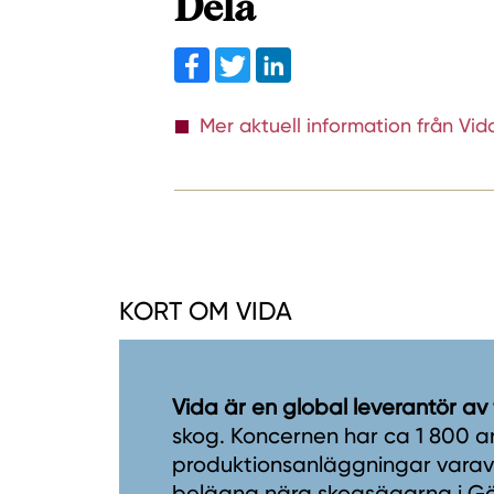
Dela
Facebook
Twitter
linkedin
Mer aktuell information från Vid
KORT OM VIDA
Vida är en global leverantör av
skog. Koncernen har ca 1 800 a
produktionsanläggningar varav 1
belägna nära skogsägarna i Gö