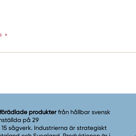
a
 förädlade produkter
från hållbar svensk
nställda på 29
5 sågverk. Industrierna är strategiskt
taland och Svealand. Produktionen är i