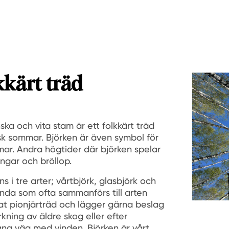
kkärt träd
ka och vita stam är ett folkkärt träd
sk sommar. Björken är även symbol för
r. Andra högtider där björken spelar
ingar och bröllop.
s i tre arter; vårtbjörk, glasbjörk och
nda som ofta sammanförs till arten
llat pionjärträd och lägger gärna beslag
kning av äldre skog eller efter
lång väg med vinden. Björken är vårt