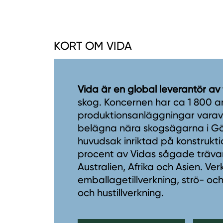
KORT OM VIDA
Vida är en global leverantör av
skog. Koncernen har ca 1 800 a
produktionsanläggningar varav 1
belägna nära skogsägarna i Gö
huvudsak inriktad på konstrukti
procent av Vidas sågade trävaro
Australien, Afrika och Asien. V
emballagetillverkning, strö- och
och hustillverkning.