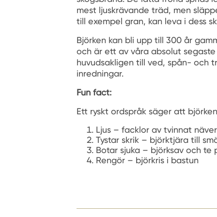
mest ljuskrävande träd, men släppe
till exempel gran, kan leva i dess s
Björken kan bli upp till 300 år gamm
och är ett av våra absolut segaste 
huvudsakligen till ved, spån- och t
inredningar.
Fun fact:
Ett ryskt ordspråk säger att björke
Ljus – facklor av tvinnat näver
Tystar skrik – björktjära till s
Botar sjuka – björksav och te p
Rengör – björkris i bastun