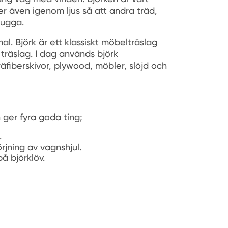
r även igenom ljus så att andra träd,
kugga.
al. Björk är ett klassiskt möbelträslag
träslag. I dag används björk
räfiberskivor, plywood, möbler, slöjd och
n ger fyra goda ting;
.
mörjning av vagnshjul.
å björklöv.