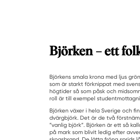
Björken – ett fol
Björkens smala krona med ljus gröns
som är starkt förknippat med sven
högtider så som påsk och midsomma
roll är till exempel studentmottagn
Björken växer i hela Sverige och finn
dvärgbjörk. Det är de två förstnäm
”vanlig björk”. Björken är ett så ka
på mark som blivit ledig efter avver
skogsbrand. De lätta fröna sprids 