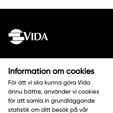
VIDA AB
Information om cookies
BOX 100
342 21 ALVESTA
För att vi ska kunna göra Vida
VÄXEL HUVUDKONTORET: 0472-439 00
ännu bättre, använder vi cookies
VÄXEL PELLETS/STALLSTRÖ: 0393-216 50
för att samla in grundläggande
statistik om ditt besök på vår