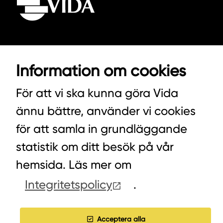
VIDA AB
Information om cookies
BOX 100
För att vi ska kunna göra Vida
342 21 ALVESTA
VÄXEL HUVUDKONTORET: 0472-439 00
ännu bättre, använder vi cookies
VÄXEL PELLETS/STALLSTRÖ: 0393-216 50
för att samla in grundläggande
statistik om ditt besök på vår
hemsida. Läs mer om
HITTA INKÖPARE
Integritetspolicy
.
COOKIES
Acceptera alla
JOBBA HOS OSS