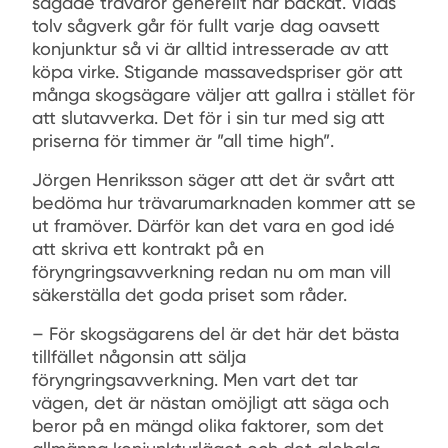
sågade trävaror generellt har backat. Vidas
tolv sågverk går för fullt varje dag oavsett
konjunktur så vi är alltid intresserade av att
köpa virke. Stigande massavedspriser gör att
många skogsägare väljer att gallra i stället för
att slutavverka. Det för i sin tur med sig att
priserna för timmer är ”all time high”.
Jörgen Henriksson säger att det är svårt att
bedöma hur trävarumarknaden kommer att se
ut framöver. Därför kan det vara en god idé
att skriva ett kontrakt på en
föryngringsavverkning redan nu om man vill
säkerställa det goda priset som råder.
– För skogsägarens del är det här det bästa
tillfället någonsin att sälja
föryngringsavverkning. Men vart det tar
vägen, det är nästan omöjligt att säga och
beror på en mängd olika faktorer, som det