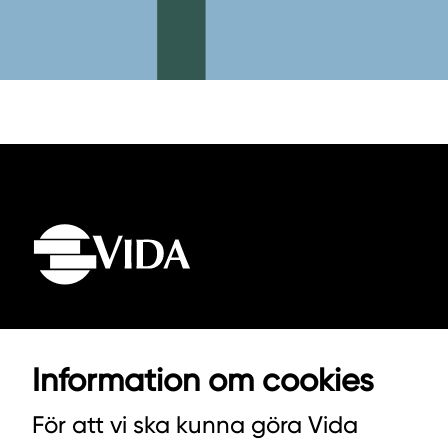
VIDA AB
Information om cookies
BOX 100
För att vi ska kunna göra Vida
342 21 ALVESTA