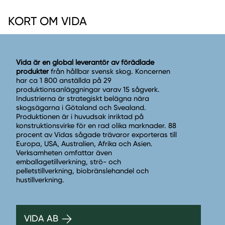
KORT OM VIDA
Vida är en global leverantör av förädlade
produkter
från hållbar svensk skog. Koncernen
har ca 1 800 anställda på 29
produktionsanläggningar varav 15 sågverk.
Industrierna är strategiskt belägna nära
skogsägarna i Götaland och Svealand.
Produktionen är i huvudsak inriktad på
konstruktionsvirke för en rad olika marknader. 88
procent av Vidas sågade trävaror exporteras till
Europa, USA, Australien, Afrika och Asien.
Verksamheten omfattar även
emballagetillverkning, strö- och
pelletstillverkning, biobränslehandel och
hustillverkning.
VIDA AB