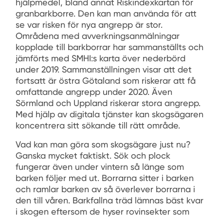
hjälpmedel, bland annat Riskindexkartan för
granbarkborre. Den kan man använda för att
se var risken för nya angrepp är stor.
Områdena med avverkningsanmälningar
kopplade till barkborrar har sammanställts och
jämförts med SMHI:s karta över nederbörd
under 2019. Sammanställningen visar att det
fortsatt är östra Götaland som riskerar att få
omfattande angrepp under 2020. Även
Sörmland och Uppland riskerar stora angrepp.
Med hjälp av digitala tjänster kan skogsägaren
koncentrera sitt sökande till rätt område.
Vad kan man göra som skogsägare just nu?
Ganska mycket faktiskt. Sök och plock
fungerar även under vintern så länge som
barken följer med ut. Borrarna sitter i barken
och ramlar barken av så överlever borrarna i
den till våren. Barkfallna träd lämnas bäst kvar
i skogen eftersom de hyser rovinsekter som