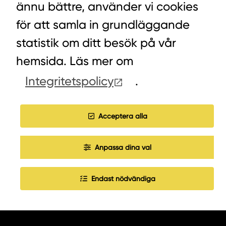
ännu bättre, använder vi cookies
VÄXEL HUVUDKONTORET: 0472-439 00
för att samla in grundläggande
VÄXEL PELLETS/STALLSTRÖ: 0393-216 50
statistik om ditt besök på vår
hemsida. Läs mer om
HITTA INKÖPARE
Integritetspolicy
.
COOKIES
Acceptera alla
JOBBA HOS OSS
Anpassa dina val
Endast nödvändiga