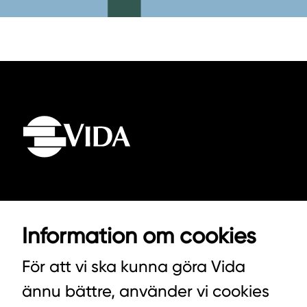
VIDA AB
Information om cookies
BOX 100
342 21 ALVESTA
För att vi ska kunna göra Vida
VÄXEL HUVUDKONTORET: 0472-439 00
ännu bättre, använder vi cookies
VÄXEL PELLETS/STALLSTRÖ: 0393-216 50