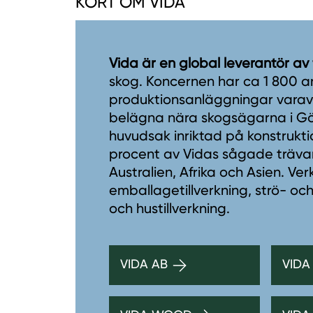
KORT OM VIDA
Vida är en global leverantör av
skog. Koncernen har ca 1 800 a
produktionsanläggningar varav 1
belägna nära skogsägarna i Gö
huvudsak inriktad på konstrukti
procent av Vidas sågade trävaro
Australien, Afrika och Asien. V
emballagetillverkning, strö- och
och hustillverkning.
VIDA AB
VIDA