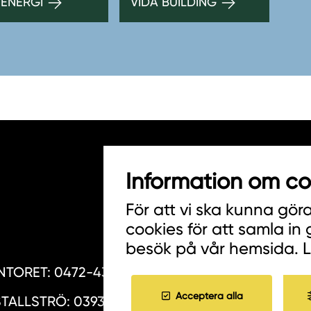
 ENERGI
VIDA BUILDING
Information om co
HITTA INKÖPARE
För att vi ska kunna gör
COOKIES
cookies för att samla in
besök på vår hemsida. 
JOBBA HOS OSS
TORET: 0472-439 00
Acceptera alla
TALLSTRÖ: 0393-216 50