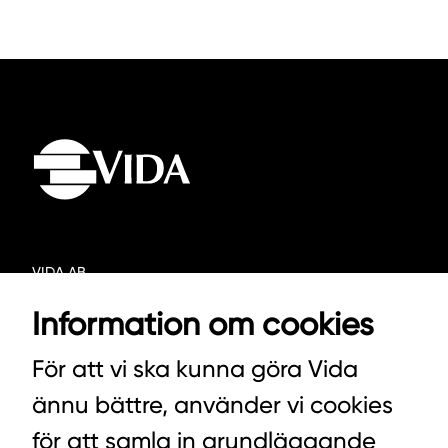
VIDA AB
BOX 100
Information om cookies
342 21 ALVESTA
För att vi ska kunna göra Vida
VÄXEL HUVUDKONTORET: 0472-439 00
ännu bättre, använder vi cookies
VÄXEL PELLETS/STALLSTRÖ: 0393-216 50
för att samla in grundläggande