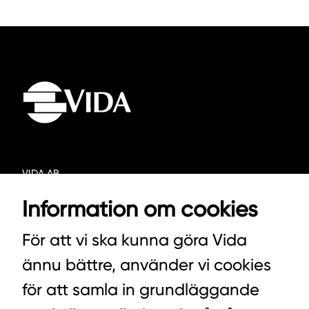
VIDA AB
BOX 100
Information om cookies
342 21 ALVESTA
För att vi ska kunna göra Vida
VÄXEL HUVUDKONTORET: 0472-439 00
ännu bättre, använder vi cookies
VÄXEL PELLETS/STALLSTRÖ: 0393-216 50
för att samla in grundläggande