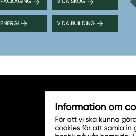
 PACKAGING
VIDA SKOG
 ENERGI
VIDA BUILDING
Information om co
HITTA INKÖPARE
För att vi ska kunna gör
COOKIES
cookies för att samla in