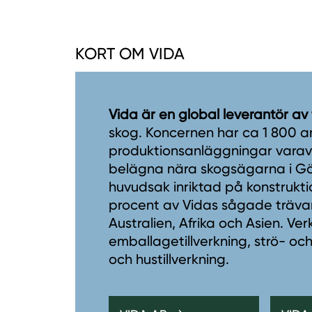
KORT OM VIDA
Vida är en global leverantör av
skog. Koncernen har ca 1 800 a
produktionsanläggningar varav 1
belägna nära skogsägarna i Gö
huvudsak inriktad på konstrukti
procent av Vidas sågade trävaro
Australien, Afrika och Asien. V
emballagetillverkning, strö- och
och hustillverkning.