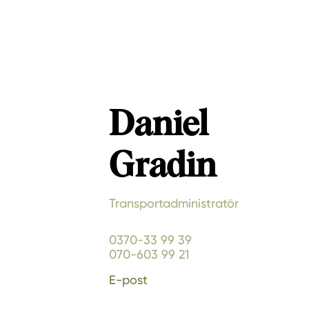
Daniel
Gradin
Transportadministratör
0370-33 99 39
070-603 99 21
E-post