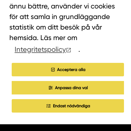
ännu bättre, använder vi cookies
VÄXEL HUVUDKONTORET: 0472-439 00
för att samla in grundläggande
VÄXEL PELLETS/STALLSTRÖ: 0393-216 50
statistik om ditt besök på vår
hemsida. Läs mer om
HITTA INKÖPARE
Integritetspolicy
.
COOKIES
Acceptera alla
JOBBA HOS OSS
Anpassa dina val
Endast nödvändiga