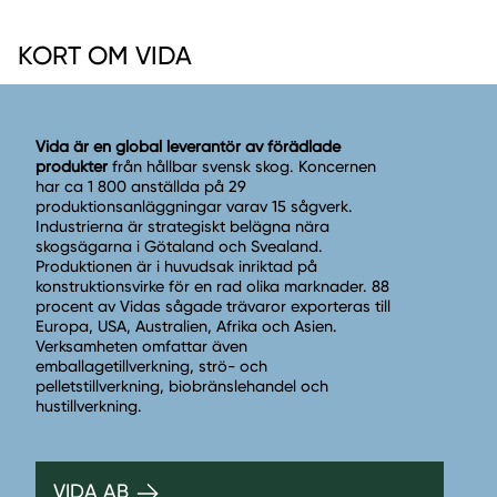
KORT OM VIDA
Vida är en global leverantör av förädlade
produkter
från hållbar svensk skog. Koncernen
har ca 1 800 anställda på 29
produktionsanläggningar varav 15 sågverk.
Industrierna är strategiskt belägna nära
skogsägarna i Götaland och Svealand.
Produktionen är i huvudsak inriktad på
konstruktionsvirke för en rad olika marknader. 88
procent av Vidas sågade trävaror exporteras till
Europa, USA, Australien, Afrika och Asien.
Verksamheten omfattar även
emballagetillverkning, strö- och
pelletstillverkning, biobränslehandel och
hustillverkning.
VIDA AB