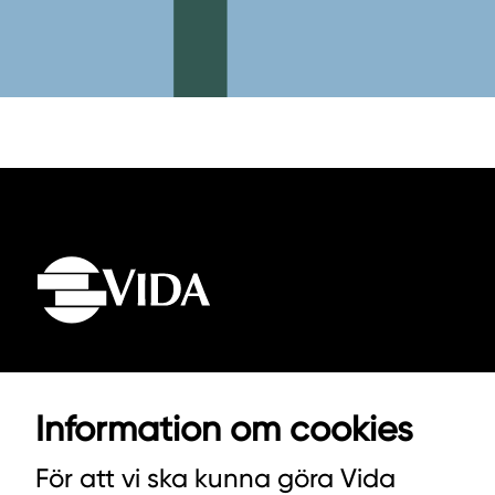
VIDA AB
Information om cookies
BOX 100
För att vi ska kunna göra Vida
342 21 ALVESTA