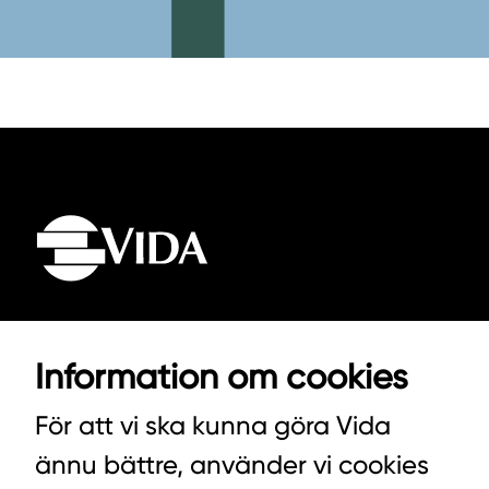
VIDA AB
Information om cookies
BOX 100
För att vi ska kunna göra Vida
342 21 ALVESTA
ännu bättre, använder vi cookies
VÄXEL HUVUDKONTORET: 0472-439 00