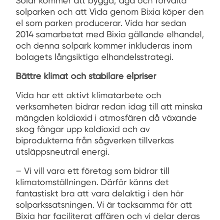
Solar kommer att bygga, äga och förvalta
solparken och att Vida genom Bixia köper den
el som parken producerar. Vida har sedan
2014 samarbetat med Bixia gällande elhandel,
och denna solpark kommer inkluderas inom
bolagets långsiktiga elhandelsstrategi.
Bättre klimat och stabilare elpriser
Vida har ett aktivt klimatarbete och
verksamheten bidrar redan idag till att minska
mängden koldioxid i atmosfären då växande
skog fångar upp koldioxid och av
biprodukterna från sågverken tillverkas
utsläppsneutral energi.
– Vi vill vara ett företag som bidrar till
klimatomställningen. Därför känns det
fantastiskt bra att vara delaktig i den här
solparkssatsningen. Vi är tacksamma för att
Bixia har faciliterat affären och vi delar deras