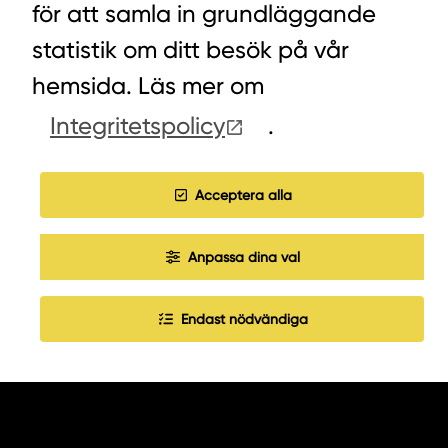
för att samla in grundläggande
VÄXEL PELLETS/STALLSTRÖ: 0393-216 50
statistik om ditt besök på vår
hemsida. Läs mer om
HITTA INKÖPARE
Integritetspolicy
.
COOKIES
Acceptera alla
JOBBA HOS OSS
Anpassa dina val
Endast nödvändiga