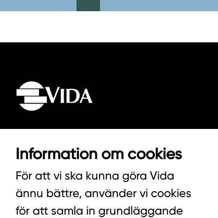
VIDA AB
Information om cookies
BOX 100
För att vi ska kunna göra Vida
342 21 ALVESTA
ännu bättre, använder vi cookies
VÄXEL HUVUDKONTORET: 0472-439 00
för att samla in grundläggande
VÄXEL PELLETS/STALLSTRÖ: 0393-216 50