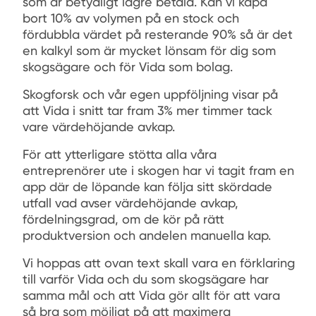
som är betydligt lägre betald. Kan vi kapa
bort 10% av volymen på en stock och
fördubbla värdet på resterande 90% så är det
en kalkyl som är mycket lönsam för dig som
skogsägare och för Vida som bolag.
Skogforsk och vår egen uppföljning visar på
att Vida i snitt tar fram 3% mer timmer tack
vare värdehöjande avkap.
För att ytterligare stötta alla våra
entreprenörer ute i skogen har vi tagit fram en
app där de löpande kan följa sitt skördade
utfall vad avser värdehöjande avkap,
fördelningsgrad, om de kör på rätt
produktversion och andelen manuella kap.
Vi hoppas att ovan text skall vara en förklaring
till varför Vida och du som skogsägare har
samma mål och att Vida gör allt för att vara
så bra som möjligt på att maximera