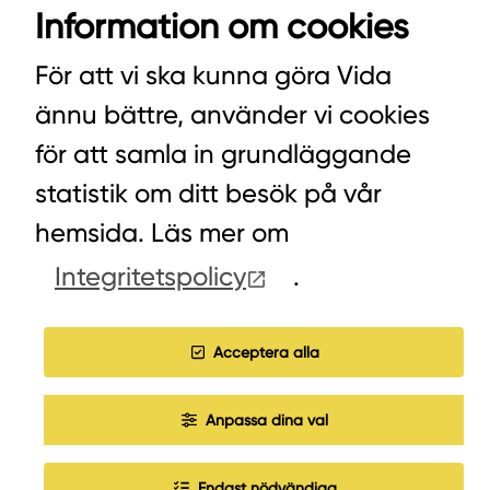
Information om cookies
VIDA AB
BOX 100
För att vi ska kunna göra Vida
342 21 ALVESTA
ännu bättre, använder vi cookies
VÄXEL HUVUDKONTORET: 0472-439 00
för att samla in grundläggande
VÄXEL PELLETS/STALLSTRÖ: 0393-216 50
statistik om ditt besök på vår
hemsida. Läs mer om
Integritetspolicy
.
HITTA INKÖPARE
COOKIES
Acceptera alla
JOBBA HOS OSS
Anpassa dina val
Endast nödvändiga