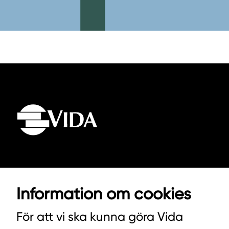
VIDA AB
Information om cookies
BOX 100
342 21 ALVESTA
För att vi ska kunna göra Vida
VÄXEL HUVUDKONTORET: 0472-439 00