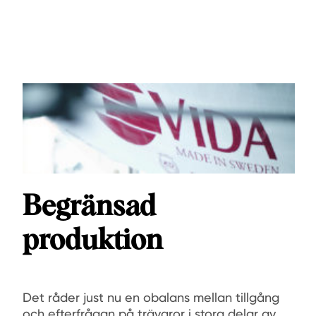
Begränsad
produktion
Det råder just nu en obalans mellan tillgång
och efterfrågan på trävaror i stora delar av