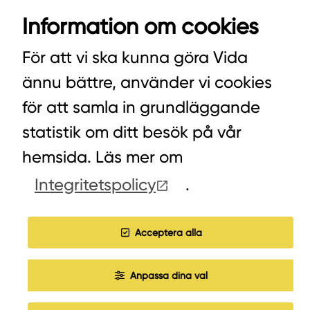
Information om cookies
VIDA AB
BOX 100
För att vi ska kunna göra Vida
342 21 ALVESTA
ännu bättre, använder vi cookies
VÄXEL HUVUDKONTORET: 0472-439 00
för att samla in grundläggande
VÄXEL PELLETS/STALLSTRÖ: 0393-216 50
statistik om ditt besök på vår
hemsida. Läs mer om
Integritetspolicy
.
HITTA INKÖPARE
COOKIES
Acceptera alla
JOBBA HOS OSS
Anpassa dina val