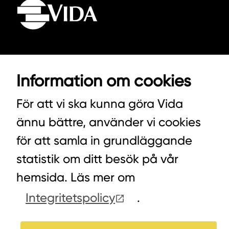
VIDA AB
Information om cookies
BOX 100
För att vi ska kunna göra Vida
342 21 ALVESTA
VÄXEL HUVUDKONTORET: 0472-439 00
ännu bättre, använder vi cookies
VÄXEL PELLETS/STALLSTRÖ: 0393-216 50
för att samla in grundläggande
statistik om ditt besök på vår
hemsida. Läs mer om
HITTA INKÖPARE
Integritetspolicy
.
COOKIES