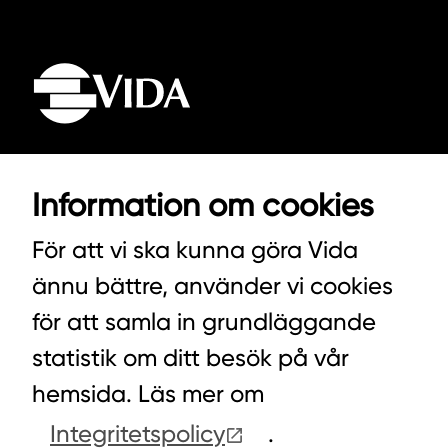
Information om cookies
VIDA AB
BOX 100
För att vi ska kunna göra Vida
342 21 ALVESTA
ännu bättre, använder vi cookies
VÄXEL HUVUDKONTORET: 0472-439 00
för att samla in grundläggande
VÄXEL PELLETS/STALLSTRÖ: 0393-216 50
statistik om ditt besök på vår
hemsida. Läs mer om
HITTA INKÖPARE
Integritetspolicy
.