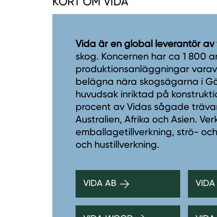
KORT OM VIDA
Vida är en global leverantör av
skog. Koncernen har ca 1 800 a
produktionsanläggningar varav 1
belägna nära skogsägarna i Gö
huvudsak inriktad på konstrukti
procent av Vidas sågade trävaro
Australien, Afrika och Asien. V
emballagetillverkning, strö- och
och hustillverkning.
VIDA AB
VIDA