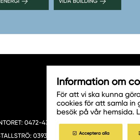
 ENERGI
VIDA BUILDING
Information om co
HITTA INKÖPARE
För att vi ska kunna gör
COOKIES
cookies för att samla in
besök på vår hemsida. 
JOBBA HOS OSS
TORET: 0472-439 00
Acceptera alla
TALLSTRÖ: 0393-216 50