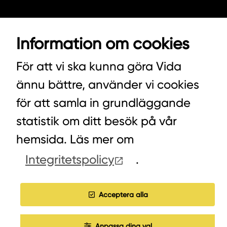
VIDA AB
Information om cookies
BOX 100
342 21 ALVESTA
För att vi ska kunna göra Vida
VÄXEL HUVUDKONTORET: 0472-439 00
ännu bättre, använder vi cookies
VÄXEL PELLETS/STALLSTRÖ: 0393-216 50
för att samla in grundläggande
statistik om ditt besök på vår
hemsida. Läs mer om
HITTA INKÖPARE
Integritetspolicy
.
COOKIES
Acceptera alla
JOBBA HOS OSS
Anpassa dina val