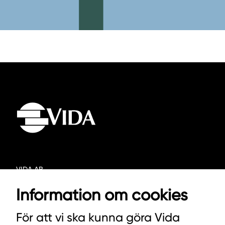
VIDA AB
BOX 100
Information om cookies
342 21 ALVESTA
För att vi ska kunna göra Vida
VÄXEL HUVUDKONTORET: 0472-439 00