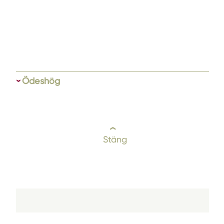
Ödeshög
Stäng