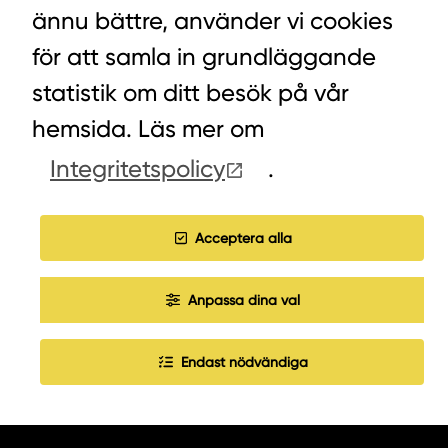
ännu bättre, använder vi cookies
VÄXEL PELLETS/STALLSTRÖ: 0393-216 50
för att samla in grundläggande
statistik om ditt besök på vår
HITTA INKÖPARE
hemsida. Läs mer om
Integritetspolicy
.
COOKIES
JOBBA HOS OSS
Acceptera alla
Anpassa dina val
Endast nödvändiga