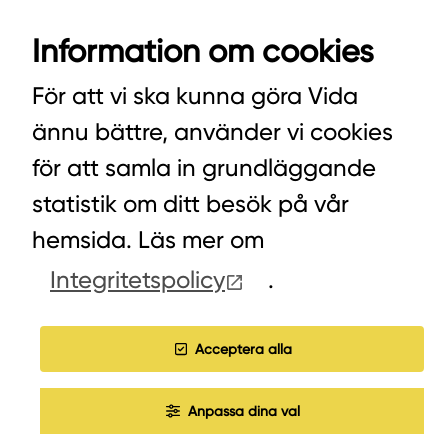
VIDA AB
Information om cookies
BOX 100
342 21 ALVESTA
För att vi ska kunna göra Vida
VÄXEL HUVUDKONTORET: 0472-439 00
ännu bättre, använder vi cookies
VÄXEL PELLETS/STALLSTRÖ: 0393-216 50
för att samla in grundläggande
statistik om ditt besök på vår
hemsida. Läs mer om
HITTA INKÖPARE
Integritetspolicy
.
COOKIES
JOBBA HOS OSS
Acceptera alla
Anpassa dina val