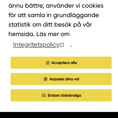
ännu bättre, använder vi cookies
VÄXEL PELLETS/STALLSTRÖ: 0393-216 50
för att samla in grundläggande
statistik om ditt besök på vår
HITTA INKÖPARE
hemsida. Läs mer om
Integritetspolicy
.
COOKIES
JOBBA HOS OSS
Acceptera alla
Anpassa dina val
Endast nödvändiga