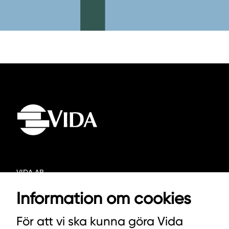
VIDA AB
BOX 100
Information om cookies
342 21 ALVESTA
För att vi ska kunna göra Vida
VÄXEL HUVUDKONTORET: 0472-439 00