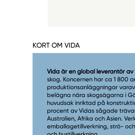
KORT OM VIDA
Vida är en global leverantör av
skog. Koncernen har ca 1 800 a
produktionsanläggningar varav 1
belägna nära skogsägarna i Gö
huvudsak inriktad på konstrukti
procent av Vidas sågade trävaro
Australien, Afrika och Asien. V
emballagetillverkning, strö- och
och hustillverkning.