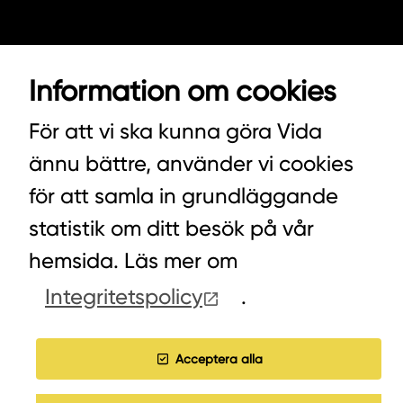
VIDA AB
Information om cookies
BOX 100
342 21 ALVESTA
För att vi ska kunna göra Vida
VÄXEL HUVUDKONTORET: 0472-439 00
ännu bättre, använder vi cookies
VÄXEL PELLETS/STALLSTRÖ: 0393-216 50
för att samla in grundläggande
statistik om ditt besök på vår
hemsida. Läs mer om
HITTA INKÖPARE
Integritetspolicy
.
COOKIES
Acceptera alla
JOBBA HOS OSS