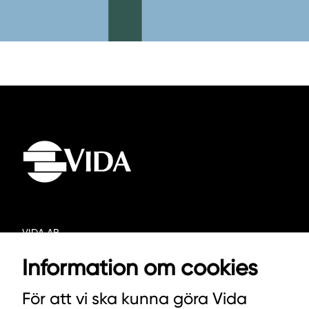
VIDA AB
BOX 100
Information om cookies
342 21 ALVESTA
För att vi ska kunna göra Vida
VÄXEL HUVUDKONTORET: 0472-439 00