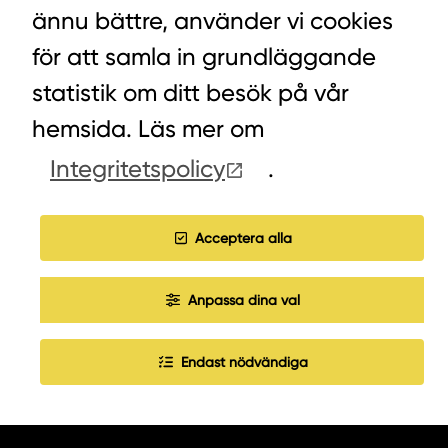
ännu bättre, använder vi cookies
VÄXEL PELLETS/STALLSTRÖ: 0393-216 50
för att samla in grundläggande
statistik om ditt besök på vår
HITTA INKÖPARE
hemsida. Läs mer om
Integritetspolicy
.
COOKIES
JOBBA HOS OSS
Acceptera alla
Anpassa dina val
Endast nödvändiga