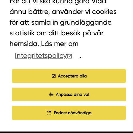
För att vi ska kunna göra Vida
VÄXEL HUVUDKONTORET: 0472-439 00
ännu bättre, använder vi cookies
VÄXEL PELLETS/STALLSTRÖ: 0393-216 50
för att samla in grundläggande
statistik om ditt besök på vår
HITTA INKÖPARE
hemsida. Läs mer om
Integritetspolicy
.
COOKIES
JOBBA HOS OSS
Acceptera alla
Anpassa dina val
Endast nödvändiga