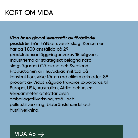
KORT OM VIDA
Vida är en global leverantör av förädlade
produkter
från hållbar svensk skog. Koncernen
har ca 1 800 anställda på 29
produktionsanläggningar varav 15 sågverk.
Industrierna är strategiskt belägna nära
skogsägarna i Götaland och Svealand.
Produktionen är i huvudsak inriktad på
konstruktionsvirke för en rad olika marknader. 88
procent av Vidas sågade trävaror exporteras till
Europa, USA, Australien, Afrika och Asien.
Verksamheten omfattar även
emballagetillverkning, strö- och
pelletstillverkning, biobränslehandel och
hustillverkning.
VIDA AB