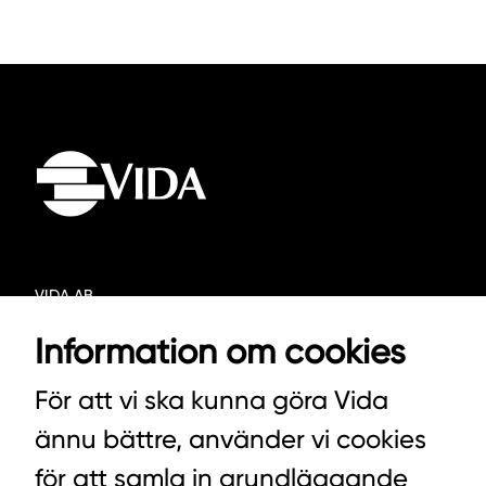
VIDA AB
BOX 100
Information om cookies
342 21 ALVESTA
För att vi ska kunna göra Vida
VÄXEL HUVUDKONTORET: 0472-439 00
ännu bättre, använder vi cookies
VÄXEL PELLETS/STALLSTRÖ: 0393-216 50
för att samla in grundläggande