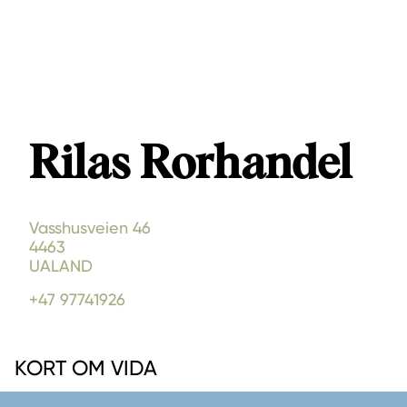
Rilas Rorhandel
Vasshusveien 46
4463
UALAND
+47 97741926
KORT OM VIDA