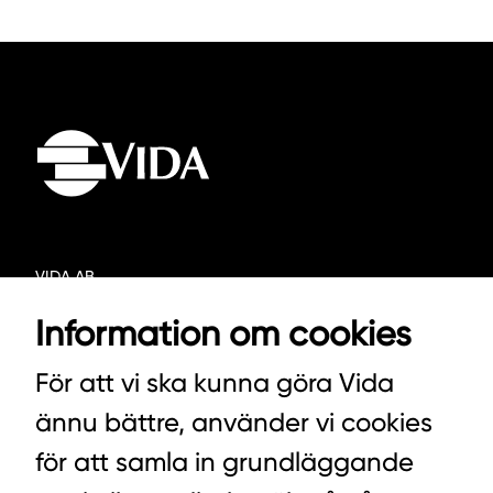
VIDA AB
BOX 100
Information om cookies
342 21 ALVESTA
För att vi ska kunna göra Vida
VÄXEL HUVUDKONTORET: 0472-439 00
ännu bättre, använder vi cookies
VÄXEL PELLETS/STALLSTRÖ: 0393-216 50
för att samla in grundläggande