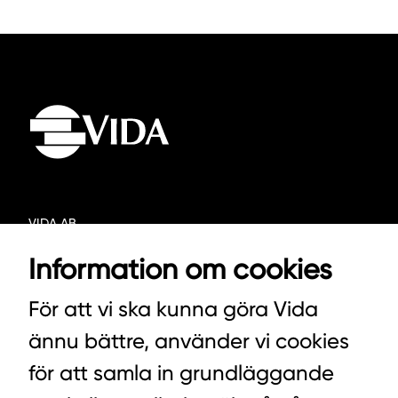
VIDA AB
BOX 100
Information om cookies
342 21 ALVESTA
För att vi ska kunna göra Vida
VÄXEL HUVUDKONTORET: 0472-439 00
ännu bättre, använder vi cookies
VÄXEL PELLETS/STALLSTRÖ: 0393-216 50
för att samla in grundläggande