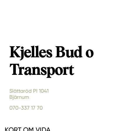
Kjelles Bud o
Transport
Slättaröd Pl 1041
Bjärnum
070-337 17 70
KORT OM VIDA