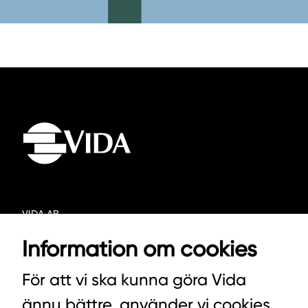
VIDA AB
BOX 100
Information om cookies
342 21 ALVESTA
För att vi ska kunna göra Vida
VÄXEL HUVUDKONTORET: 0472-439 00
ännu bättre, använder vi cookies
VÄXEL PELLETS/STALLSTRÖ: 0393-216 50