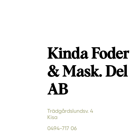
Kinda Foder
& Mask. Del
AB
Trädgårdslundsv. 4
Kisa
0494-717 06