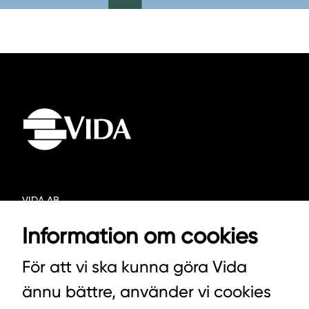
VIDA AB
BOX 100
Information om cookies
342 21 ALVESTA
För att vi ska kunna göra Vida
VÄXEL HUVUDKONTORET: 0472-439 00
ännu bättre, använder vi cookies
VÄXEL PELLETS/STALLSTRÖ: 0393-216 50