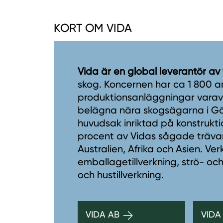
KORT OM VIDA
Vida är en global leverantör av
skog. Koncernen har ca 1 800 a
produktionsanläggningar varav 1
belägna nära skogsägarna i Gö
huvudsak inriktad på konstrukti
procent av Vidas sågade trävaro
Australien, Afrika och Asien. V
emballagetillverkning, strö- och
och hustillverkning.
VIDA AB
VIDA