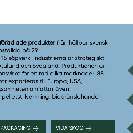
 förädlade produkter
från hållbar svensk
nställda på 29
5 sågverk. Industrierna är strategiskt
taland och Svealand. Produktionen är i
onsvirke för en rad olika marknader. 88
r exporteras till Europa, USA,
erksamheten omfattar även
 pelletstillverkning, biobränslehandel
 PACKAGING
VIDA SKOG