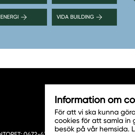
 ENERGI
VIDA BUILDING
Information om co
HITTA INKÖPARE
För att vi ska kunna gör
COOKIES
cookies för att samla in
besök på vår hemsida. 
JOBBA HOS OSS
TORET: 0472-439 00