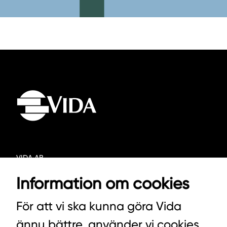
VIDA AB
BOX 100
Information om cookies
342 21 ALVESTA
För att vi ska kunna göra Vida
VÄXEL HUVUDKONTORET: 0472-439 00
ännu bättre, använder vi cookies
VÄXEL PELLETS/STALLSTRÖ: 0393-216 50