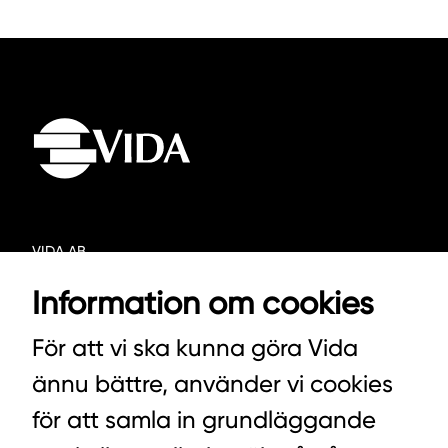
VIDA AB
BOX 100
Information om cookies
342 21 ALVESTA
För att vi ska kunna göra Vida
VÄXEL HUVUDKONTORET: 0472-439 00
ännu bättre, använder vi cookies
VÄXEL PELLETS/STALLSTRÖ: 0393-216 50
för att samla in grundläggande