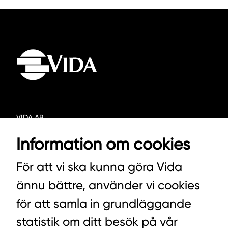
VIDA AB
BOX 100
Information om cookies
342 21 ALVESTA
För att vi ska kunna göra Vida
VÄXEL HUVUDKONTORET: 0472-439 00
ännu bättre, använder vi cookies
VÄXEL PELLETS/STALLSTRÖ: 0393-216 50
för att samla in grundläggande
statistik om ditt besök på vår