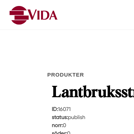
PRODUKTER
Lantbruksst
ID:
16071
status:
publish
norr:
0
söder:
0