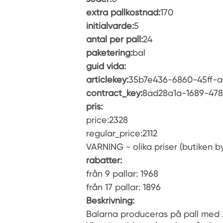
extra pallkostnad:
170
initialvarde:
5
antal per pall:
24
paketering:
bal
guid vida:
articlekey:
35b7e436-6860-45ff-a
contract_key:
8ad28a1a-1689-478
pris:
price:2328
regular_price:2112
VARNING - olika priser (butiken by
rabatter:
från 9 pallar: 1968
från 17 pallar: 1896
Beskrivning:
Balarna produceras på pall med 2