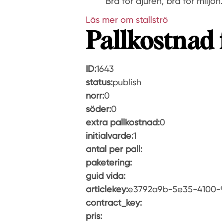
Bra för djuren, bra för miljön
Läs mer om stallströ
Pallkostnad 
ID:
1643
status:
publish
norr:
0
söder:
0
extra pallkostnad:
0
initialvarde:
1
antal per pall:
paketering:
guid vida:
articlekey:
e3792a9b-5e35-4100-
contract_key:
pris: