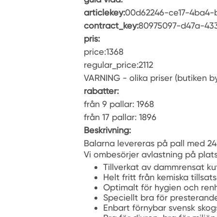
articlekey:
00d62246-ce17-4ba4-
contract_key:
80975097-d47a-43
pris:
price:1368
regular_price:2112
VARNING - olika priser (butiken by
rabatter:
från 9 pallar: 1968
från 17 pallar: 1896
Beskrivning:
Balarna levereras på pall med 24
Vi ombesörjer avlastning på plat
Tillverkat av dammrensat ku
Helt fritt från kemiska tillsa
Optimalt för hygien och renh
Speciellt bra för presteran
Enbart förnybar svensk skog