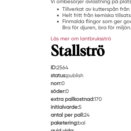
Vi ombesörjer avlastning på plat
Tillverkat av kutterspån frå
Helt fritt från kemiska tillsa
Finmalda flingor som ger go
Bra för djuren, bra för miljön
Läs mer om lantbruksströ
Stallströ
ID:
2564
status:
publish
norr:
0
söder:
0
extra pallkostnad:
170
initialvarde:
5
antal per pall:
24
paketering:
bal
guid vida: