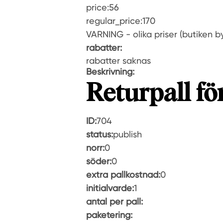
price:56
regular_price:170
VARNING - olika priser (butiken by
rabatter:
rabatter saknas
Beskrivning:
Returpall för
ID:
704
status:
publish
norr:
0
söder:
0
extra pallkostnad:
0
initialvarde:
1
antal per pall:
paketering: