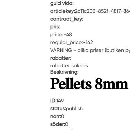
guid vida:
articlekey:
2c11c203-852f-48f7-8
contract_key:
pris:
price:-48
regular_price:-162
VARNING - olika priser (butiken by
rabatter:
rabatter saknas
Beskrivning:
Pellets 8mm
ID:
149
status:
publish
norr:
0
söder:
0