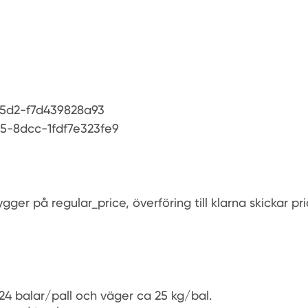
5d2-f7d439828a93
5-8dcc-1fdf7e323fe9
gger på regular_price, överföring till klarna skickar pri
4 balar/pall och väger ca 25 kg/bal.