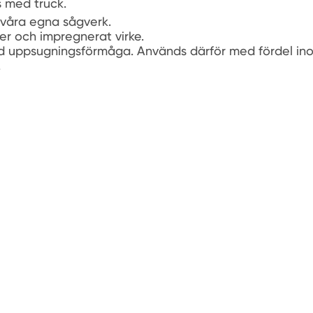
s med truck.
n våra egna sågverk.
tser och impregnerat virke.
d uppsugningsförmåga. Används därför med fördel ino
.