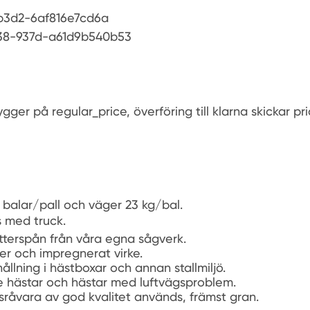
b3d2-6af816e7cd6a
38-937d-a61d9b540b53
gger på regular_price, överföring till klarna skickar pri
 balar/pall och väger 23 kg/bal.
s med truck.
tterspån från våra egna sågverk.
tser och impregnerat virke.
ållning i hästboxar och annan stallmiljö.
de hästar och hästar med luftvägsproblem.
sråvara av god kvalitet används, främst gran.