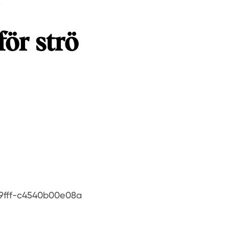
.
för strö
9fff-c4540b00e08a