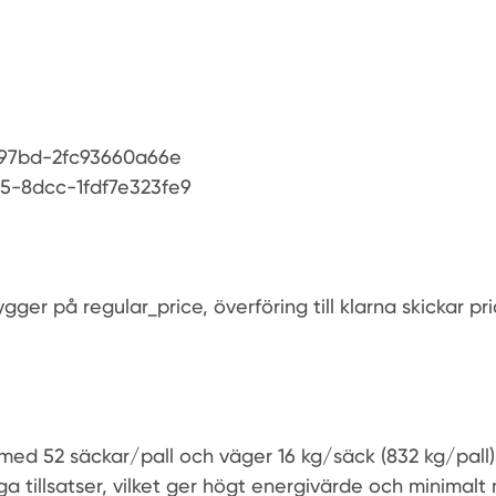
97bd-2fc93660a66e
5-8dcc-1fdf7e323fe9
gger på regular_price, överföring till klarna skickar pri
 med 52 säckar/pall och väger 16 kg/säck (832 kg/pall)
nga tillsatser, vilket ger högt energivärde och minimalt