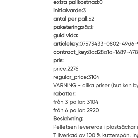
extra pallkostnad:
0
initialvarde:
3
antal per pall:
52
paketering:
säck
guid vida:
articlekey:
07573433-0802-49d6-
contract_key:
8ad28a1a-1689-478
pris:
price:2276
regular_price:3104
VARNING - olika priser (butiken by
rabatter:
från 3 pallar: 3104
från 6 pallar: 2920
Beskrivning:
Pelletsen levereras i plastsäckar
Tillverkad av 100 % kutterspån, i