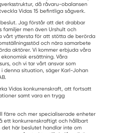
gverksstruktur, då råvaru-obalansen
tveckla Vidas 15 befintliga sågverk.
beslut. Jag förstår att det drabbar
 familjer men även Urshult och
 vårt yttersta för att stötta de berörda
 omställningsstöd och nära samarbete
örda aktörer. Vi kommer erbjuda våra
 ekonomisk ersättning. Våra
urs, och vi tar vårt ansvar som
 i denna situation, säger Karl-Johan
AB.
rka Vidas konkurrenskraft, att fortsatt
ationer samt vara en trygg
ll färre och mer specialiserade enheter
å ett konkurrenskraftigt och hållbart
ch det här beslutet handlar inte om