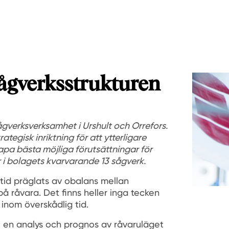
ågverksstrukturen
ågverksverksamhet i Urshult och Orrefors.
rategisk inriktning för att ytterligare
apa bästa möjliga förutsättningar för
r i bolagets kvarvarande 13 sågverk.
tid präglats av obalans mellan
å råvara. Det finns heller inga tecken
inom överskådlig tid.
 en analys och prognos av råvaruläget