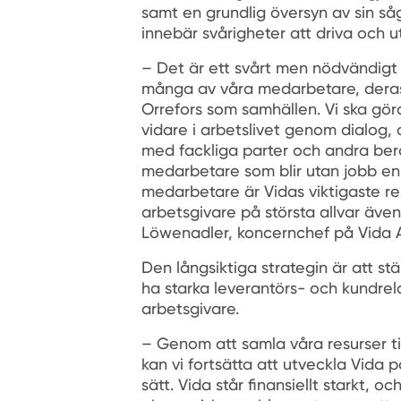
samt en grundlig översyn av sin så
innebär svårigheter att driva och u
– Det är ett svårt men nödvändigt 
många av våra medarbetare, deras
Orrefors som samhällen. Vi ska göra
vidare i arbetslivet genom dialog,
med fackliga parter och andra ber
medarbetare som blir utan jobb en
medarbetare är Vidas viktigaste res
arbetsgivare på största allvar även
Löwenadler, koncernchef på Vida 
Den långsiktiga strategin är att stä
ha starka leverantörs- och kundrel
arbetsgivare.
– Genom att samla våra resurser ti
kan vi fortsätta att utveckla Vida p
sätt. Vida står finansiellt starkt, o