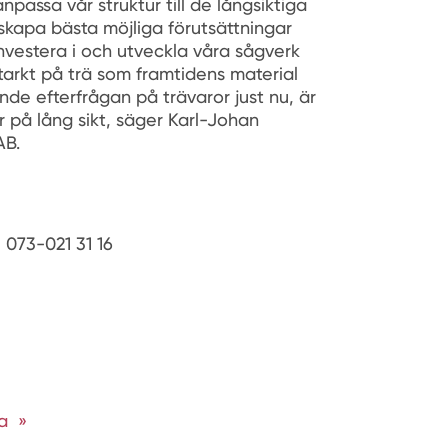
assa vår struktur till de långsiktiga
skapa bästa möjliga förutsättningar
 investera i och utveckla våra sågverk
tarkt på trä som framtidens material
e efterfrågan på trävaror just nu, är
är på lång sikt, säger Karl-Johan
AB.
073-021 31 16
a