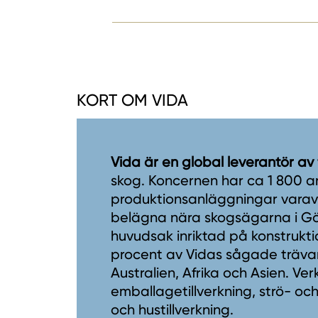
KORT OM VIDA
Vida är en global leverantör av
skog. Koncernen har ca 1 800 a
produktionsanläggningar varav 1
belägna nära skogsägarna i Gö
huvudsak inriktad på konstrukti
procent av Vidas sågade trävaro
Australien, Afrika och Asien. V
emballagetillverkning, strö- och
och hustillverkning.