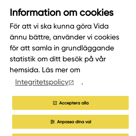
VIDA AB
Information om cookies
BOX 100
342 21 ALVESTA
För att vi ska kunna göra Vida
VÄXEL HUVUDKONTORET: 0472-439 00
ännu bättre, använder vi cookies
VÄXEL PELLETS/STALLSTRÖ: 0393-216 50
för att samla in grundläggande
statistik om ditt besök på vår
hemsida. Läs mer om
HITTA INKÖPARE
Integritetspolicy
.
COOKIES
JOBBA HOS OSS
Acceptera alla
Anpassa dina val