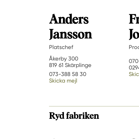
Anders
F
Jansson
J
Platschef
Pro
Åkerby 300
070
819 61 Skärplinge
029
073-388 58 30
Skic
Skicka mejl
Ryd fabriken