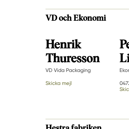
VD och Ekonomi
Henrik
P
Thuresson
L
VD Vida Packaging
Eko
Skicka mejl
047
Skic
Hestra fabriken