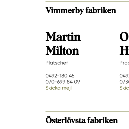
Vimmerby fabriken
Martin
O
Milton
H
Platschef
Pro
0492-180 45
049
070-699 84 09
073
Skicka mejl
Skic
Österlövsta fabriken