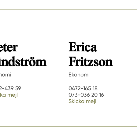
eter
Erica
indström
Fritzson
nomi
Ekonomi
2-439 59
0472-165 18
ka mejl
073-036 20 16
Skicka mejl