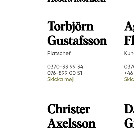
Torbjörn
A
Gustafsson
F
Platschef
Kun
0370-33 99 34
037
076-899 00 51
+46
Skicka mejl
Skic
Christer
D
Axelsson
G