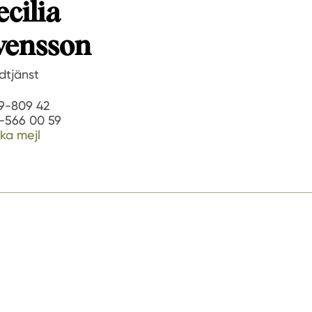
ecilia
vensson
dtjänst
9-809 42
-566 00 59
ka mejl