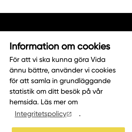
Information om cookies
För att vi ska kunna göra Vida
ännu bättre, använder vi cookies
VIDA AB
för att samla in grundläggande
BOX 100
statistik om ditt besök på vår
342 21 ALVESTA
hemsida. Läs mer om
VÄXEL HUVUDKONTORET: 0472-439 00
Integritetspolicy
.
VÄXEL PELLETS/STALLSTRÖ: 0393-216 50