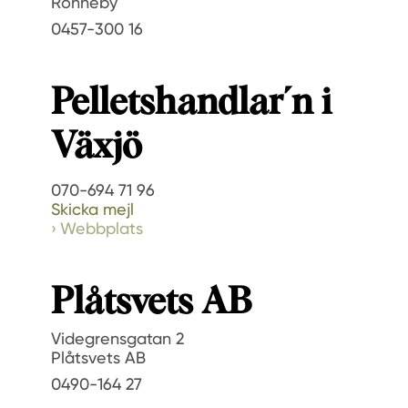
Ronneby
0457-300 16
Pelletshandlar´n i
Växjö
070-694 71 96
Skicka mejl
Webbplats
Plåtsvets AB
Videgrensgatan 2
Plåtsvets AB
0490-164 27