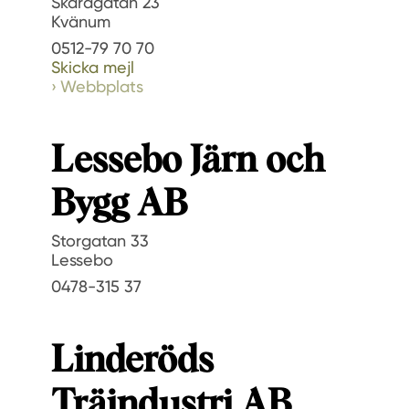
Skaragatan 23
Kvänum
0512-79 70 70
Skicka mejl
Webbplats
Lessebo Järn och
Bygg AB
Storgatan 33
Lessebo
0478-315 37
Linderöds
Träindustri AB