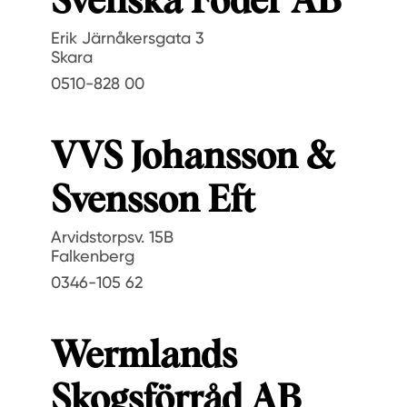
Svenska Foder AB
Erik Järnåkersgata 3
Skara
0510-828 00
VVS Johansson &
Svensson Eft
Arvidstorpsv. 15B
Falkenberg
0346-105 62
Wermlands
Skogsförråd AB