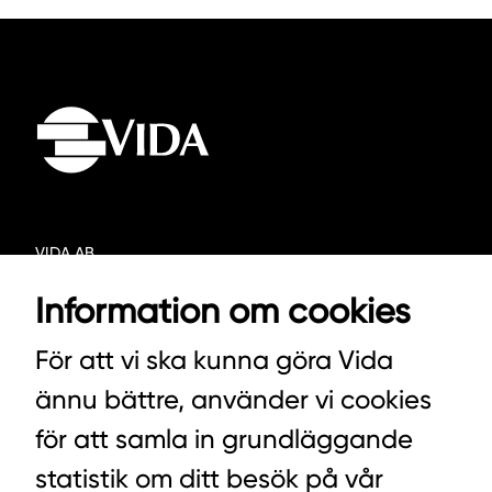
VIDA AB
BOX 100
Information om cookies
342 21 ALVESTA
För att vi ska kunna göra Vida
VÄXEL HUVUDKONTORET: 0472-439 00
ännu bättre, använder vi cookies
VÄXEL PELLETS/STALLSTRÖ: 0393-216 50
för att samla in grundläggande
statistik om ditt besök på vår