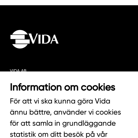
VIDA AB
BOX 100
Information om cookies
342 21 ALVESTA
För att vi ska kunna göra Vida
VÄXEL HUVUDKONTORET: 0472-439 00
ännu bättre, använder vi cookies
VÄXEL PELLETS/STALLSTRÖ: 0393-216 50
för att samla in grundläggande
statistik om ditt besök på vår